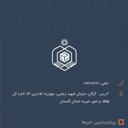
پیوندها
بيشتر
تلفن:
017681660
آدرس : گرگان، خیابان شهید رجایی، چهارراه کلانتری 13، اداره کل
اوقاف و امور خیریه استان گلستان
پربازدیدترین خبرها