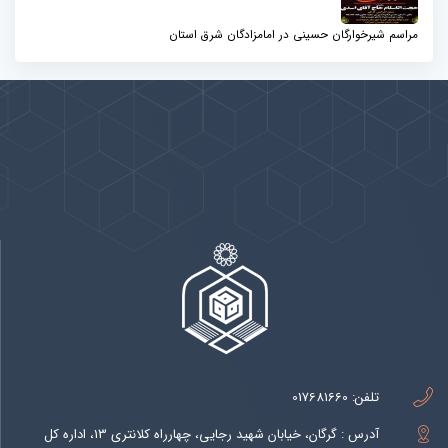
مراسم شیرخوارگان حسینی در امامزادگان شرق استان
پیوندها
بيشتر
تلفن:
017681660
آدرس : گرگان، خیابان شهید رجایی، چهارراه کلانتری 13، اداره کل