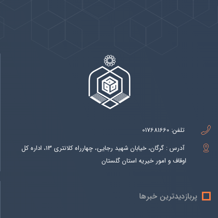
پیوندها
بيشتر
تلفن:
017681660
آدرس : گرگان، خیابان شهید رجایی، چهارراه کلانتری 13، اداره کل
اوقاف و امور خیریه استان گلستان
پربازدیدترین خبرها