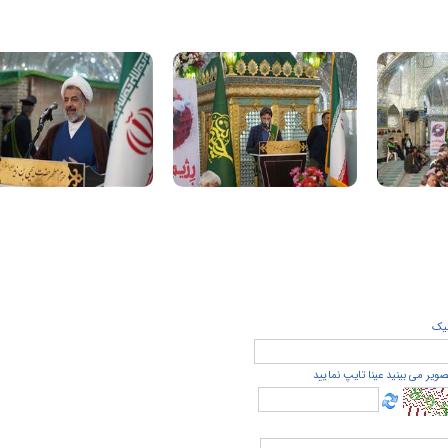
يک
صویر می بینید عینا تایپ نمایید