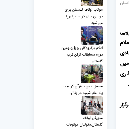
آستان
موکب اوقاف گلستان برای
دومین سال در سامرا برپا
می‌شود
وبی
لام
اعلام برگزیدگان چهل‌ونهمین
ادی
دوره مسابقات قرآن غرب
گلستان
مین
اری
محفل انس با قرآن کریم به
یاد امام شهید در بقاع...
زار
مدیرکل اوقاف
گلستان:متولیان موقوفات