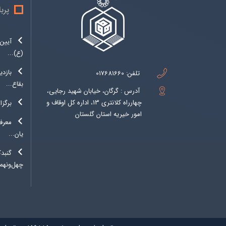
پرب
آیین 
(ع)...
بازدی
تلفن:
017681660
بقاع...
آدرس : گرگان، خیابان شهید رجایی،
چهارراه کلانتری 13، اداره کل اوقاف و
برگزا
امور خیریه استان گلستان
معرفی
یان...
گنبد
چهل‌ونهمی