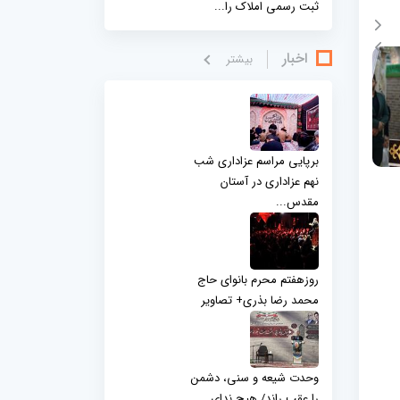
ثبت رسمی املاک را...
اخبار
بيشتر
برپایی مراسم عزاداری شب
نهم عزاداری در آستان
مقدس...
روزهفتم محرم بانوای حاج
محمد رضا بذری+ تصاویر
وحدت شیعه و سنی، دشمن
را عقب راند/ هیچ ندای...