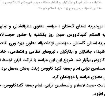
خانواده معظم شهدا و ایثارگران و اقشار مختلف مردم شهرستان گنبدکاووس در 
مقدس امامزاده یحیی بن زید علیه السلام خبر داد .
امورخیریه استان گلستان ؛ مراسم معنوی عطرافشانی و غبارر
 السلام گنبدکاووس صبح روز یکشنبه با حضور حجت‌الاس
یریه استان گلستان ، مهندس نژادنصراله معاون بهره وری اقتص
دا ، جانبازان و ایثارگران ، نیروهای نظامی و انتظامی ، خاد
کاووس برگزار شد. شروع این این مراسم با قرائت قرآن توسط ق
لمسلمین ترابی امام جمعه گنبد کاووس زینت بخش محفل بود
.
ی معنوی مراسم را دوچندان کرد
.
مت حجت‌الاسلام والمسلمین ترابی، امام جمعه گنبدکاووس، برگ
افزود
.