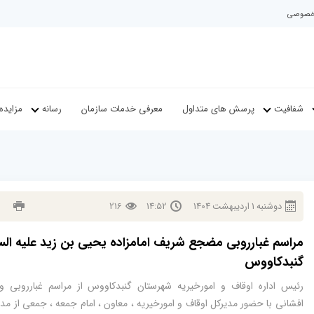
م خصوصی
شفافیت
پرسش های متداول
معرفی خدمات سازمان
رسانه
مزایده
دوشنبه
1
ارديبهشت
1404
14:52
216
مراسم غبارروبی مضجع شریف امامزاده یحیی بن زید علیه الس
گنبدکاووس
رئیس اداره اوقاف و امورخیریه شهرستان گنبدکاووس از مراسم غبارروبی و
افشانی با حضور مدیرکل اوقاف و امورخیریه ، معاون ، امام جمعه ، جمعی از مدی