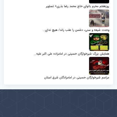
روزهفتم محرم بانوای حاج محمد رضا بذری+ تصاویر
وحدت شیعه و سنی، دشمن را عقب راند/ هیچ ندای...
همایش بزرگ شیرخوارگان حسینی در امامزاده علی اکبر علیه...
مراسم شیرخوارگان حسینی در امامزادگان شرق استان
پیوندها
بيشتر