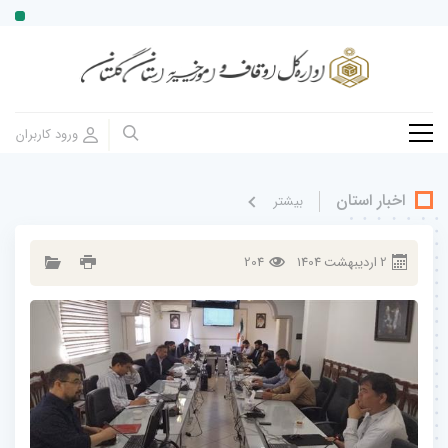
اخبار استان
بيشتر
2
ارديبهشت
1404
204