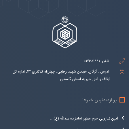
تلفن:
017681660
آدرس : گرگان، خیابان شهید رجایی، چهارراه کلانتری 13، اداره کل
اوقاف و امور خیریه استان گلستان
پربازدیدترین خبرها
آیین غباروبی حرم مطهر امامزاده عبدالله (ع)...