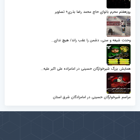
روزهفتم محرم بانوای حاج محمد رضا بذری+ تصاویر
وحدت شیعه و سنی، دشمن را عقب راند/ هیچ ندای...
همایش بزرگ شیرخوارگان حسینی در امامزاده علی اکبر علیه...
مراسم شیرخوارگان حسینی در امامزادگان شرق استان
پیوندها
بيشتر