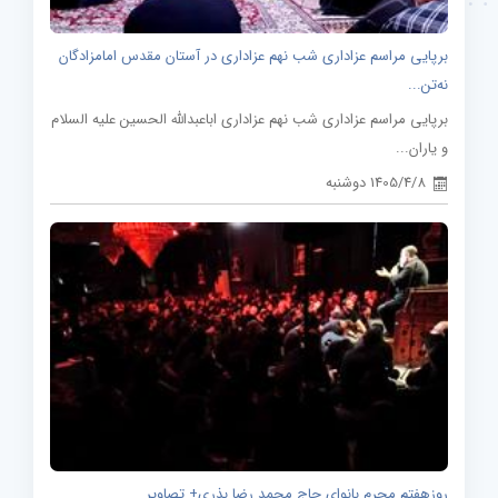
برپایی مراسم عزاداری شب نهم عزاداری در آستان مقدس امامزادگان
نه‌تن...
برپایی مراسم عزاداری شب نهم عزاداری اباعبدالله الحسین علیه السلام
و یاران...
1405/4/8 دوشنبه
روزهفتم محرم بانوای حاج محمد رضا بذری+ تصاویر