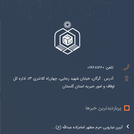
تلفن:
017681660
آدرس : گرگان، خیابان شهید رجایی، چهارراه کلانتری 13، اداره کل
اوقاف و امور خیریه استان گلستان
پربازدیدترین خبرها
آیین غباروبی حرم مطهر امامزاده عبدالله (ع)...