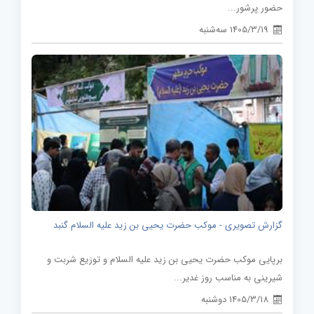
حضور پرشور...
1405/3/19 سه‌شنبه
گزارش تصویری - موکب حضرت یحیی بن زید علیه السلام گنبد
برپایی موکب حضرت یحیی بن زید علیه السلام و توزیع شربت و
شیرینی به مناسب روز غدیر...
1405/3/18 دوشنبه