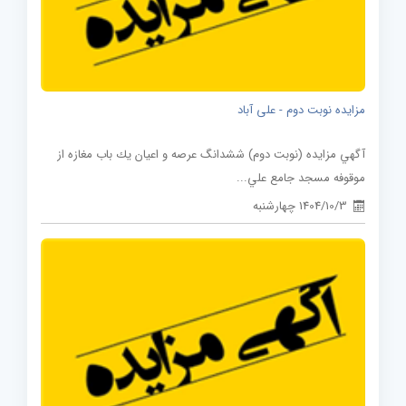
مزایده نوبت دوم - علی آباد
آگهي مزايده (نوبت دوم) ششدانگ عرصه و اعيان يك باب مغازه از
موقوفه مسجد جامع علي...
1404/10/3 چهارشنبه