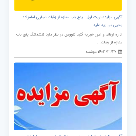
آگهی مزایده نوبت اول - پنج باب مغازه از زقبات تجاری امامزاده
یحیی بن زید علیه...
اداره اوقاف و امور خیریه گنبد کاووس در نظر دارد ششدانگ پنج باب
مغازه از رقبات...
1403/12/27 دوشنبه