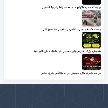
روزهفتم محرم بانوای حاج محمد رضا بذری+ تصاویر
وحدت شیعه و سنی، دشمن را عقب راند/ هیچ ندای...
همایش بزرگ شیرخوارگان حسینی در امامزاده علی اکبر علیه...
مراسم شیرخوارگان حسینی در امامزادگان شرق استان
پیوندها
بيشتر