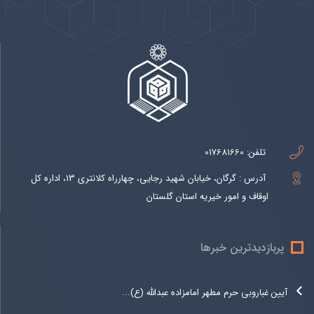
تلفن:
017681660
آدرس : گرگان، خیابان شهید رجایی، چهارراه کلانتری 13، اداره کل
اوقاف و امور خیریه استان گلستان
پربازدیدترین خبرها
آیین غباروبی حرم مطهر امامزاده عبدالله (ع)...