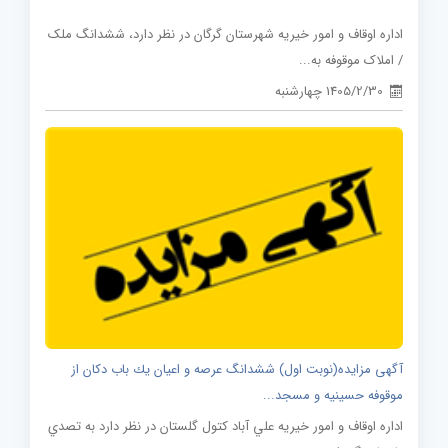
اداره اوقاف و امور خیریه شهرستان گرگان در نظر دارد، ششدانگ ملک
/ املاک موقوفه به...
1405/2/30 چهارشنبه
آگهی مزايده(نوبت اول) ششدانگ عرصه و اعيان يك باب دكان از
موقوفه حسينيه و مسجد...
اداره اوقاف و امور خيريه علي آباد كتول گلستان در نظر دارد به تصدي