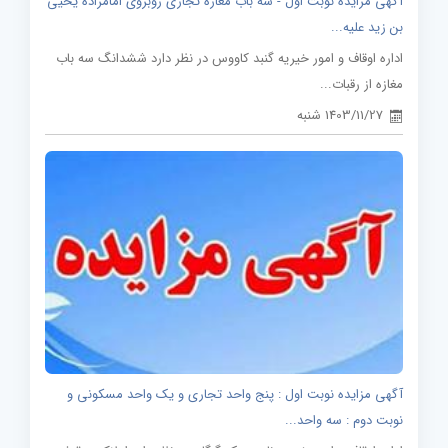
آگهی مزایده نوبت اول - سه باب مغازه تجاری روبروی امامزاده یحیی
بن زید علیه...
اداره اوقاف و امور خیریه گنبد کاووس در نظر دارد ششدانگ سه باب
مغازه از رقبات...
1403/11/27 شنبه
آگهی مزایده نوبت اول : پنج واحد تجاری و یک واحد مسکونی و
نوبت دوم : سه واحد...