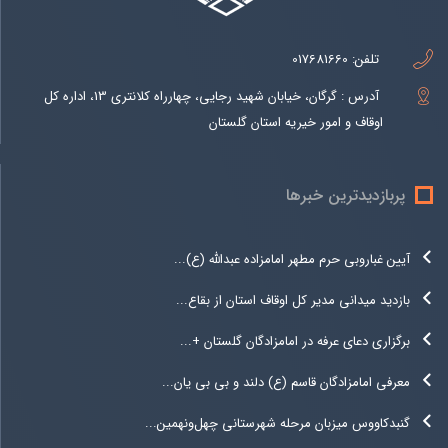
تلفن:
017681660
آدرس : گرگان، خیابان شهید رجایی، چهارراه کلانتری 13، اداره کل
اوقاف و امور خیریه استان گلستان
پربازدیدترین خبرها
آیین غباروبی حرم مطهر امامزاده عبدالله (ع)...
بازدید میدانی مدیر کل اوقاف استان از بقاع...
برگزاری دعای عرفه در امامزادگان گلستان +...
معرفی امامزادگان قاسم (ع) دلند و بی بی یان...
گنبدکاووس میزبان مرحله شهرستانی چهل‌ونهمین...