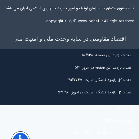
کلیه حقوق متعلق به سازمان اوقاف و امور خیریه جمهوری اسلامی ایران می باشد
copyright ۲۰۱۹ ©
www.oghaf.ir
All right reserved
اقتصاد مقاومتی در سایه وحدت ملی و امنیت ملی
تعداد بازديد اين صفحه:
159938
تعداد بازديد اين صفحه در امروز:
514
تعداد کل بازديد کنندگان سايت:
29120745
تعداد کل بازديد کنندگان سایت در امروز :
52428
آی پی کاربر:
216.73.216.200
مرورگر کاربر:
Chrome
کشور کاربر:
United States of America