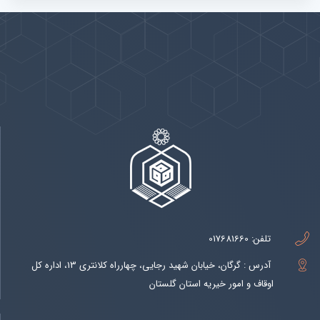
پیوندها
بيشتر
تلفن:
017681660
آدرس : گرگان، خیابان شهید رجایی، چهارراه کلانتری 13، اداره کل
اوقاف و امور خیریه استان گلستان