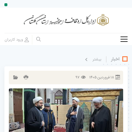
اخبار
بيشتر
18
فروردين
1405
97