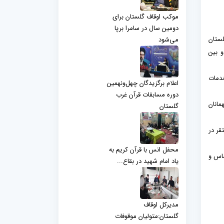
موکب اوقاف گلستان برای
دومین سال در سامرا برپا
لستان
می‌شود
ذای گرم پخت کرده و بین
خدمات
اعلام برگزیدگان چهل‌ونهمین
دوره مسابقات قرآن غرب
مانان
گلستان
مانان مستقر در
محفل انس با قرآن کریم به
ساس و
یاد امام شهید در بقاع...
مدیرکل اوقاف
گلستان:متولیان موقوفات