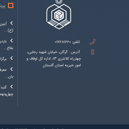
پرب
آیین 
(ع)...
بازدی
تلفن:
017681660
بقاع...
آدرس : گرگان، خیابان شهید رجایی،
چهارراه کلانتری 13، اداره کل اوقاف و
برگزا
امور خیریه استان گلستان
معرفی
یان...
گنبد
چهل‌ونهمی