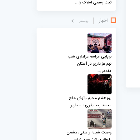
ثبت رسمی املاک را...
اخبار
بيشتر
برپایی مراسم عزاداری شب
نهم عزاداری در آستان
مقدس...
روزهفتم محرم بانوای حاج
محمد رضا بذری+ تصاویر
وحدت شیعه و سنی، دشمن
را عقب راند/ هیچ ندای...