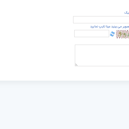
يک
صویر می بینید عینا تایپ نمایید