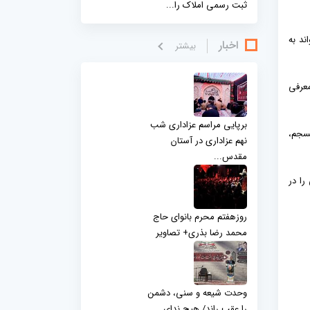
ثبت رسمی املاک را...
ند به
اخبار
بيشتر
معرفی
برپایی مراسم عزاداری شب
نسجم،
نهم عزاداری در آستان
مقدس...
را در
روزهفتم محرم بانوای حاج
محمد رضا بذری+ تصاویر
وحدت شیعه و سنی، دشمن
را عقب راند/ هیچ ندای...