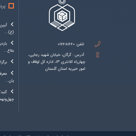
پرب
آیین 
(ع)...
بازدی
تلفن:
017681660
بقاع...
آدرس : گرگان، خیابان شهید رجایی،
چهارراه کلانتری 13، اداره کل اوقاف و
برگزا
امور خیریه استان گلستان
معرفی
یان...
گنبد
چهل‌ونهمی