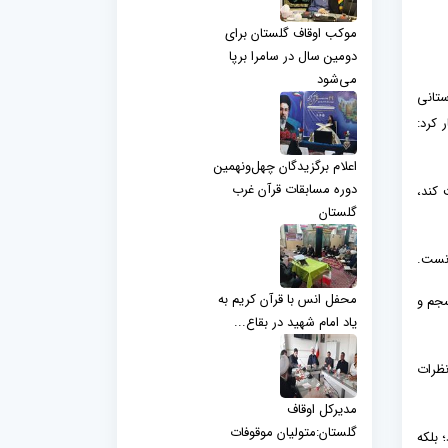
موکب اوقاف گلستان برای
دومین سال در سامرا برپا
می‌شود
ت) در جلسه ستاد استانی
 کرد:
اعلام برگزیدگان چهل‌ونهمین
دوره مسابقات قرآن غرب
 کند،
گلستان
انست.
محفل انس با قرآن کریم به
سجم و
یاد امام شهید در بقاع...
نظرات
مدیرکل اوقاف
گلستان:متولیان موقوفات
 بلکه