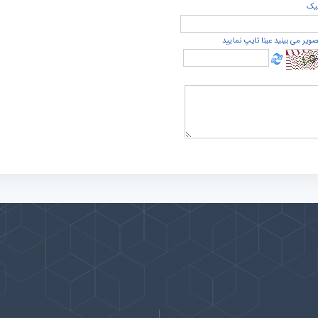
يک
صویر می بینید عینا تایپ نمایید