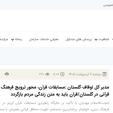
م خصوصی
شفافیت
پرسش های متداول
معرفی خدمات سازمان
رسانه
مزایده
دوشنبه
7
ارديبهشت
1405
11:07
220
مدیر کل اوقاف گلستان :مسابقات قرآن، محور ترویج فرهنگ
قرآنی در گلستان/قرآن باید به متن زندگی مردم بازگردد
حجت‌الاسلام مهدیان با تأکید بر جایگاه راهبردی مسابقات قرآن کریم در ت
فرهنگ دینی، خواستار برنامه‌ریزی منسجم، تقویت محافل قرآنی همزمان با مسا