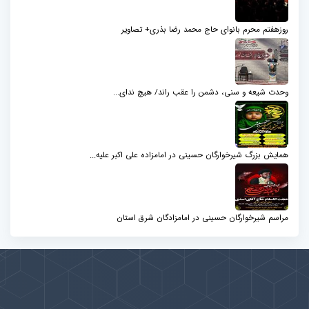
روزهفتم محرم بانوای حاج محمد رضا بذری+ تصاویر
وحدت شیعه و سنی، دشمن را عقب راند/ هیچ ندای...
همایش بزرگ شیرخوارگان حسینی در امامزاده علی اکبر علیه...
مراسم شیرخوارگان حسینی در امامزادگان شرق استان
پیوندها
بيشتر