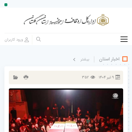
اخبار استان
بيشتر
9
تير
1404
352