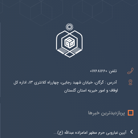
تلفن:
017681660
آدرس : گرگان، خیابان شهید رجایی، چهارراه کلانتری 13، اداره کل
اوقاف و امور خیریه استان گلستان
پربازدیدترین خبرها
آیین غباروبی حرم مطهر امامزاده عبدالله (ع)...