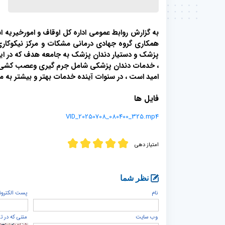
به گزارش روابط عمومی اداره کل اوقاف و امورخیریه ا
پزشک و دستیار دندان پزشک به جامعه هدف که در این
، خدمات دندان پزشکی شامل جرم گیری وعصب کشی و.. 
امید است ، در سنوات آینده خدمات بهتر و بیشتر به مر
فايل ها
VID_20250708_080400_325.mp4
امتیاز دهی
نظر شما
نام
پست الكترون
وب سایت
متنی که در ت