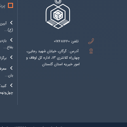
پرب
آیین 
(ع)...
بازدی
تلفن:
017681660
بقاع...
آدرس : گرگان، خیابان شهید رجایی،
چهارراه کلانتری 13، اداره کل اوقاف و
برگزا
امور خیریه استان گلستان
معرفی
یان...
گنبد
چهل‌ونهمی