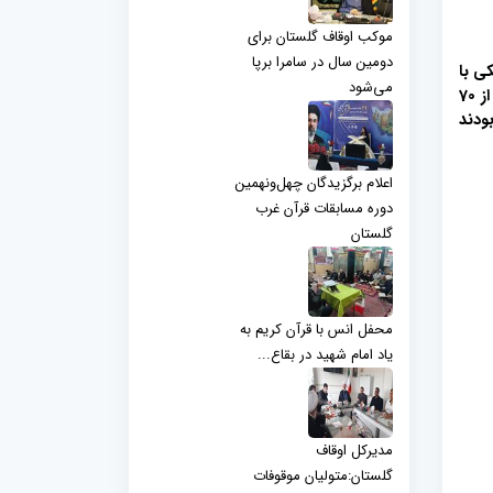
موکب اوقاف گلستان برای
دومین سال در سامرا برپا
ی با
می‌شود
همکاری گروه جهادی درمانی مشکات و مرکز نیکوکاری مهرورزان آستان مقدس امامزاده عبدالله علیه السلام گرگان با حضور بیش از 70
ودند
اعلام برگزیدگان چهل‌ونهمین
دوره مسابقات قرآن غرب
گلستان
محفل انس با قرآن کریم به
یاد امام شهید در بقاع...
مدیرکل اوقاف
گلستان:متولیان موقوفات