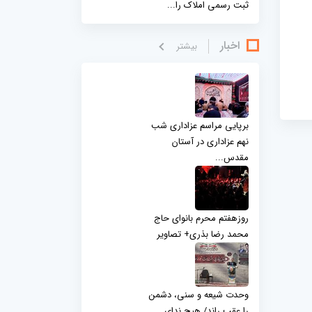
ثبت رسمی املاک را...
اخبار
بيشتر
برپایی مراسم عزاداری شب
نهم عزاداری در آستان
مقدس...
روزهفتم محرم بانوای حاج
محمد رضا بذری+ تصاویر
وحدت شیعه و سنی، دشمن
را عقب راند/ هیچ ندای...