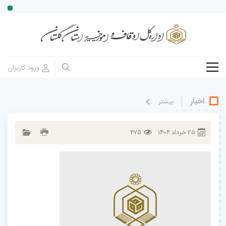
اخبار
بيشتر
25
خرداد
1404
475