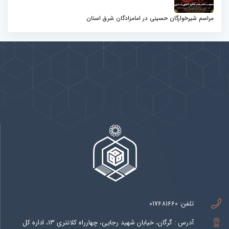
مراسم شیرخوارگان حسینی در امامزادگان شرق استان
پیوندها
بيشتر
تلفن:
017681660
آدرس : گرگان، خیابان شهید رجایی، چهارراه کلانتری 13، اداره کل