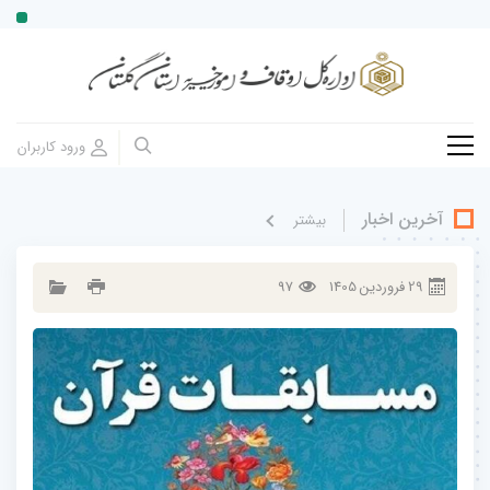
آخرین اخبار
بيشتر
29
فروردين
1405
97