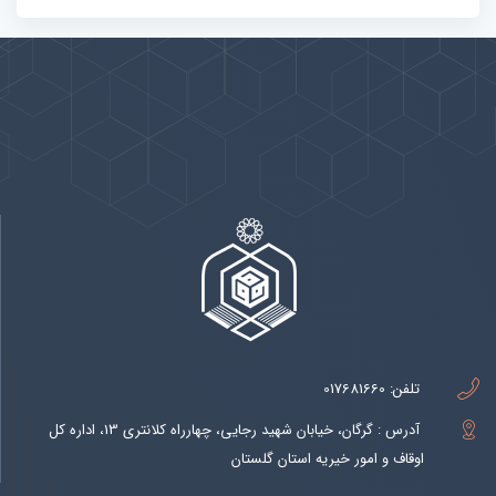
پیوندها
بيشتر
تلفن:
017681660
آدرس : گرگان، خیابان شهید رجایی، چهارراه کلانتری 13، اداره کل
اوقاف و امور خیریه استان گلستان