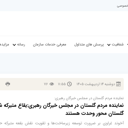
م خصوصی
شفافیت
پرسش های متداول
معرفی خدمات سازمان
رسانه
مزایده
دوشنبه
14
ارديبهشت
1405
11:55
76
نماینده مردم گلستان در مجلس خبرگان رهبری:
نماینده مردم گلستان در مجلس خبرگان رهبری:بقاع متبرکه 
گلستان محور وحدت‌ هستند
آخوند غراوی بر ضرورت توسعه زیرساخت‌ها و تقویت نقش بقعه متبرکه 