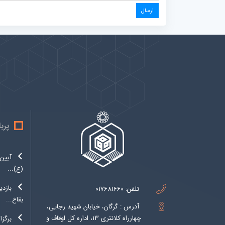
پیوندها
بيشتر
پرب
آیین 
(ع)...
بازدی
تلفن:
017681660
بقاع...
آدرس : گرگان، خیابان شهید رجایی،
چهارراه کلانتری 13، اداره کل اوقاف و
برگزا