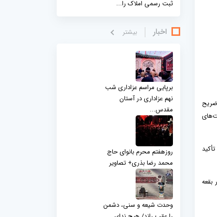
ثبت رسمی املاک را...
اخبار
بيشتر
برپایی مراسم عزاداری شب
نهم عزاداری در آستان
 ضریح
مقدس...
ت‌های
تأکید
روزهفتم محرم بانوای حاج
محمد رضا بذری+ تصاویر
 بقعه
وحدت شیعه و سنی، دشمن
را عقب راند/ هیچ ندای...