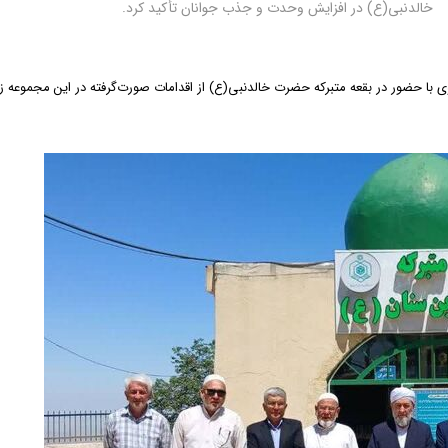
خالدنبی(ع) در افزایش وحدت و جذب جوانان تأکید کرد.
 با حضور در بقعه متبرکه حضرت خالدنبی(ع) از اقدامات صورت‌گرفته در این مجموعه ز