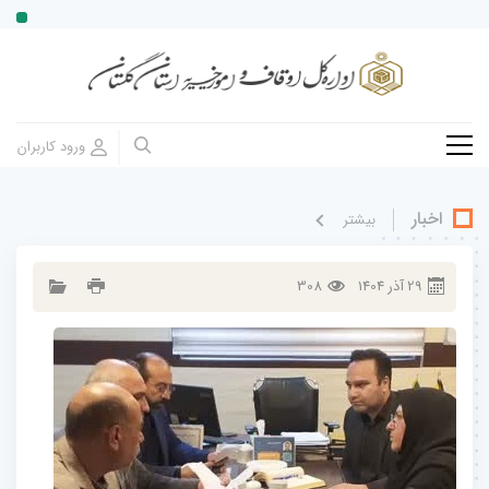
اخبار
بيشتر
29
آذر
1404
308