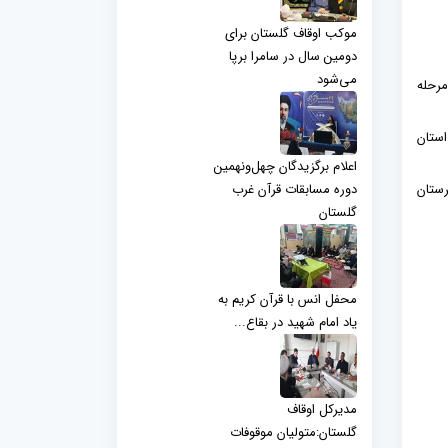
موکب اوقاف گلستان برای
دومین سال در سامرا برپا
می‌شود
اعی رپیس اداره امور قرآنی از ثبت نام 1749 نفر در مرحله
ر استان
اعلام برگزیدگان چهل‌ونهمین
۶۲۷نفر شهرستان رامیان:۸۲نفر شهرستان علی آباد :۷۴نفر شهرستان
دوره مسابقات قرآن غرب
گلستان
محفل انس با قرآن کریم به
یاد امام شهید در بقاع...
مدیرکل اوقاف
گلستان:متولیان موقوفات