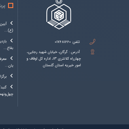
پرب
آیین 
(ع)...
بازدی
تلفن:
017681660
بقاع...
آدرس : گرگان، خیابان شهید رجایی،
چهارراه کلانتری 13، اداره کل اوقاف و
معرفی
امور خیریه استان گلستان
یان...
برگزا
گنبد
چهل‌ونهمی