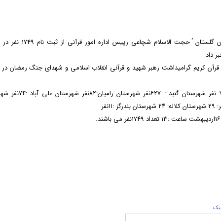
به گزارش روابط عمومی اداره کل اوقاف و امور خیریه استان گلستان ُ حجت الاسلام شچ
ر داد
کی ثبت نام شدگان در 49دوره مسابقات قرآن کریم گرامیداشت رهبر شهید و قرآنی انقلاب اسلامی و شهدای جنگ رمضان د
تاروزچهارشنبه ۱۶اردیبهشت ماه 1405 شهرستان گرگان : ۷۸۴ نفر شهرستان گنبد : 
يک