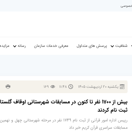
م خصوصی
شفافیت
پرسش های متداول
معرفی خدمات سازمان
رسانه
مزایده
يكشنبه
20
ارديبهشت
1405
11:48
169
بیش از 1700 نفر تا کنون در مسابقات شهرستانی اوقاف گلست
ثبت نام کردند
رپیس اداره امور قرآنی از ثبت نام 1749 نفر در مرحله شهرستانی چهل و ن
مسابقات سراسری قرآن کریم خبر داد