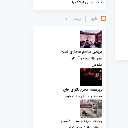
ثبت رسمی املاک را...
اخبار
بيشتر
برپایی مراسم عزاداری شب
نهم عزاداری در آستان
مقدس...
روزهفتم محرم بانوای حاج
محمد رضا بذری+ تصاویر
وحدت شیعه و سنی، دشمن
را عقب راند/ هیچ ندای...