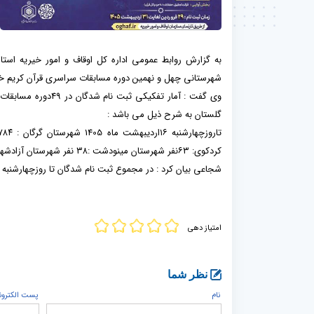
شهرستانی چهل و نهمین دوره مسابقات سراسری قرآن کریم خب
وی گفت : آمار تفکی
گلستان به شرح ذیل می باشد :
کردکوی: ۶۳نفر شهرستان مینودشت :۳۸ نفر شهرستان آزادشهر: ۲۹ شهرستان کلاله: ۲۴ شهرستان بندرگز :۱۱نفر
شجاعی بیان کرد : در مجموع ثبت نام شدگان تا روزچهارشنبه ۱۶اردیبهشت ساعت :۱۳ تعداد ۱۷۴۹نفر می باشند.
امتیاز دهی
نظر شما
نام
پست الكترون