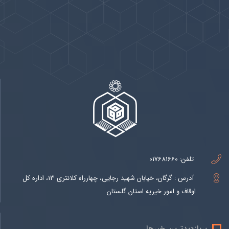
پیوندها
بيشتر
تلفن:
017681660
آدرس : گرگان، خیابان شهید رجایی، چهارراه کلانتری 13، اداره کل
اوقاف و امور خیریه استان گلستان
پربازدیدترین خبرها