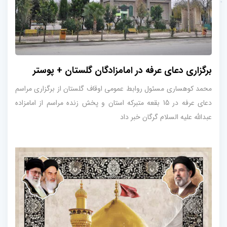
برگزاری دعای عرفه در امامزادگان گلستان + پوستر
محمد کوهساری مسئول روابط عمومی اوقاف گلستان از برگزاری مراسم
دعای عرفه در 15 بقعه متبرکه استان و پخش زنده مراسم از امامزاده
عبدالله علیه السلام گرگان خبر داد