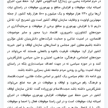
در حرم امامزاده یحیی بن زید(ع) گنبدکاووس اظهار کرد: حفظ عین، اجرای
امینانه نیات موقوفات و افزایش منافع و بهره‌وری موقوفات در راستای نیات
آن‌ها برای ۲۳۰ هزار موقوفه و یک میلیون و ۵۰۰ هزار رقبه کشور، از جمله
مهم‌ترین اولویت و وظایف سازمان اوقاف کشور است.وی تصریح کرد: تلاش
داریم تا با افزایش بهره‌وری و منافع برخی از موقوفات و سرمایه‌گذاری در
حوزه‌های کشاورزی، دامپروری، اقتصاد دریا محور و سایر موضوعات
اقتصادی، در امنیت غذایی و حمایت شرکت‌های دانش‌بنیان نقش مؤثری
داشته باشیم.معاون امور مجلس و استان‌های سازمان اوقاف و امور خیریه
کشور ابراز کرد: موقوفات ظرفیت بالقوه و بالفعلی هستند که می‌تواند در
حوزه‌های اجتماعی، فرهنگی، مذهبی، امنیتی و حتی سیاسی نقش‌آفرینی
کنند و در حوزه سیاسی نه در جهت اهداف سیاست‌بازی بلکه در راستای
ایجاد امنیت روانی و روحی مردم جامعه نقش بسزایی داشته باشند.
وی ادامه داد: نظام سیاسی یک کشور بر اساس مثلث طلایی، امنیت،اقتصاد
و فرهنگ رقم می‌خورد و اوقاف و موقوفات در هر سه ضلع می‌تواند
نقش‌آفرینی داشته باشد.حجت‌الاسلام نوری‌زاده گفت: تلاش سازمان اوقاف
کشور در حین حفظ عین موقوفات، افزایش بهره‌وری موقوفات در اجرای
امینانه نیات موقوفات است و در این راستا موقوفات فعال را احصا و موقوفات
راکد را از انفعال خارج می‌کند.وی بیان کرد: تلاش داریم با اجرای نیات