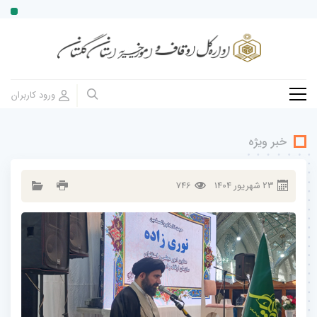
خبر ویژه
23
شهريور
1404
746