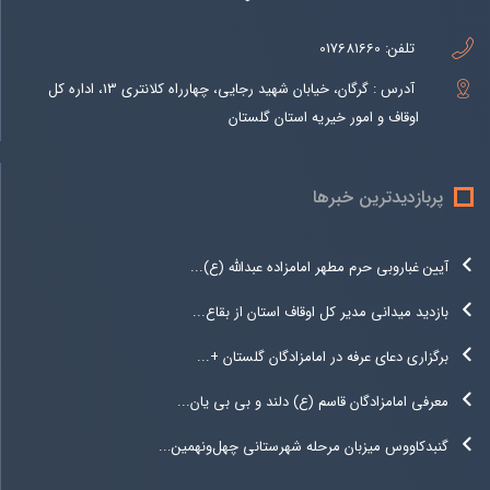
تلفن:
017681660
آدرس : گرگان، خیابان شهید رجایی، چهارراه کلانتری 13، اداره کل
اوقاف و امور خیریه استان گلستان
پربازدیدترین خبرها
آیین غباروبی حرم مطهر امامزاده عبدالله (ع)...
بازدید میدانی مدیر کل اوقاف استان از بقاع...
برگزاری دعای عرفه در امامزادگان گلستان +...
معرفی امامزادگان قاسم (ع) دلند و بی بی یان...
گنبدکاووس میزبان مرحله شهرستانی چهل‌ونهمین...