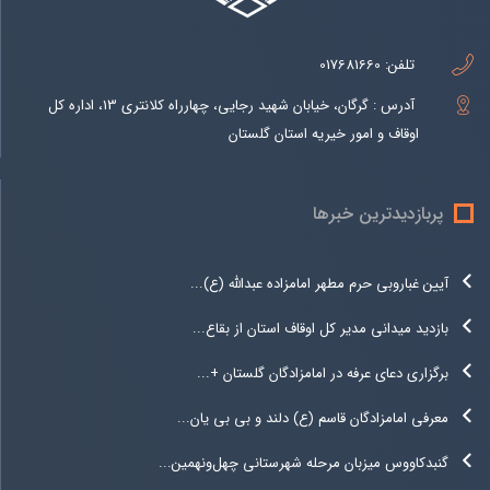
تلفن:
017681660
آدرس : گرگان، خیابان شهید رجایی، چهارراه کلانتری 13، اداره کل
اوقاف و امور خیریه استان گلستان
پربازدیدترین خبرها
آیین غباروبی حرم مطهر امامزاده عبدالله (ع)...
بازدید میدانی مدیر کل اوقاف استان از بقاع...
برگزاری دعای عرفه در امامزادگان گلستان +...
معرفی امامزادگان قاسم (ع) دلند و بی بی یان...
گنبدکاووس میزبان مرحله شهرستانی چهل‌ونهمین...