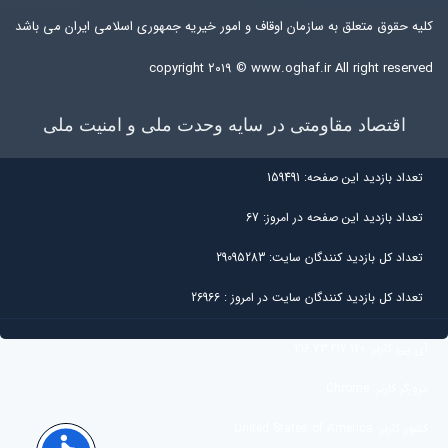
کلیه حقوق متعلق به سازمان اوقاف و امور خیریه جمهوری اسلامی ایران می باشد
copyright ۲۰۱۹ ©
www.oghaf.ir
All right reserved
اقتصاد مقاومتی در سایه وحدت ملی و امنیت ملی
تعداد بازديد اين صفحه:
159491
تعداد بازديد اين صفحه در امروز:
67
تعداد کل بازديد کنندگان سايت:
29095283
تعداد کل بازديد کنندگان سایت در امروز :
26966
آی پی کاربر:
216.73.217.120
مرورگر کاربر:
Chrome
کشور کاربر:
United States of America