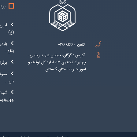
پرب
آیین 
(ع)...
بازدی
تلفن:
017681660
بقاع...
آدرس : گرگان، خیابان شهید رجایی،
چهارراه کلانتری 13، اداره کل اوقاف و
برگزا
امور خیریه استان گلستان
معرفی
یان...
گنبد
چهل‌ونهمی