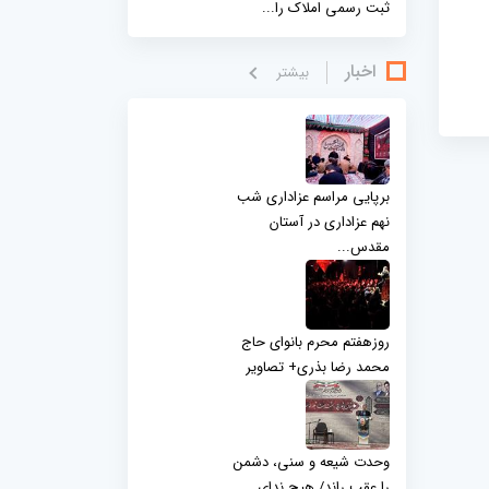
ثبت رسمی املاک را...
اخبار
بيشتر
برپایی مراسم عزاداری شب
نهم عزاداری در آستان
مقدس...
روزهفتم محرم بانوای حاج
محمد رضا بذری+ تصاویر
وحدت شیعه و سنی، دشمن
را عقب راند/ هیچ ندای...