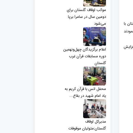
موکب اوقاف گلستان برای
دومین سال در سامرا برپا
ان با
می‌شود
مودند
فزایش
اعلام برگزیدگان چهل‌ونهمین
دوره مسابقات قرآن غرب
گلستان
محفل انس با قرآن کریم به
یاد امام شهید در بقاع...
مدیرکل اوقاف
گلستان:متولیان موقوفات