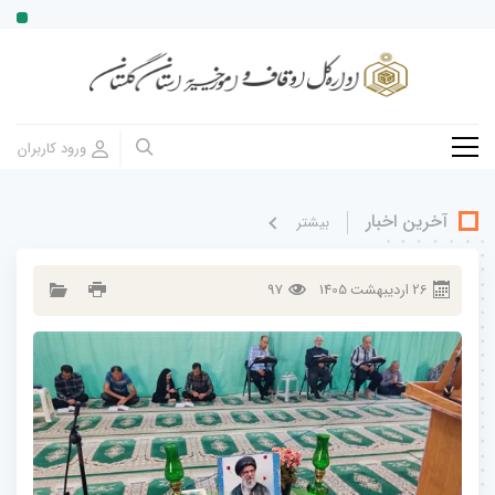
آخرین اخبار
بيشتر
26
ارديبهشت
1405
97