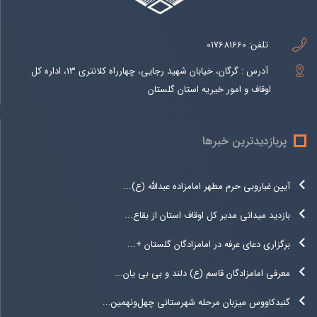
تلفن:
017681660
آدرس : گرگان، خیابان شهید رجایی، چهارراه کلانتری 13، اداره کل
اوقاف و امور خیریه استان گلستان
پربازدیدترین خبرها
آیین غباروبی حرم مطهر امامزاده عبدالله (ع)...
بازدید میدانی مدیر کل اوقاف استان از بقاع...
برگزاری دعای عرفه در امامزادگان گلستان +...
معرفی امامزادگان قاسم (ع) دلند و بی بی یان...
گنبدکاووس میزبان مرحله شهرستانی چهل‌ونهمین...