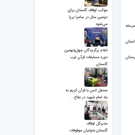
موکب اوقاف گلستان برای
دومین سال در سامرا برپا
می‌شود
اعی رپیس اداره امور قرآنی از ثبت نام 1749 نفر در مرحله
ر استان
اعلام برگزیدگان چهل‌ونهمین
۶۲۷نفر شهرستان رامیان:۸۲نفر شهرستان علی آباد :۷۴نفر شهرستان
دوره مسابقات قرآن غرب
گلستان
محفل انس با قرآن کریم به
یاد امام شهید در بقاع...
مدیرکل اوقاف
گلستان:متولیان موقوفات