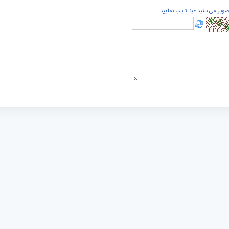
صویر می بینید عینا تایپ نمایید