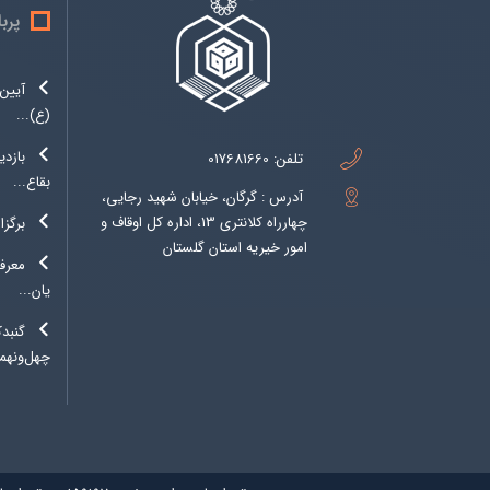
پرب
آیین 
(ع)...
بازدی
تلفن:
017681660
بقاع...
آدرس : گرگان، خیابان شهید رجایی،
چهارراه کلانتری 13، اداره کل اوقاف و
برگزا
امور خیریه استان گلستان
معرفی
یان...
گنبد
چهل‌ونهمی