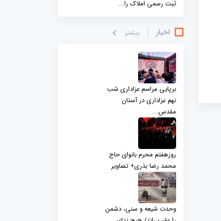
ثبت رسمی املاک را...
اخبار
بيشتر
برپایی مراسم عزاداری شب
نهم عزاداری در آستان
مقدس...
روزهفتم محرم بانوای حاج
محمد رضا بذری+ تصاویر
وحدت شیعه و سنی، دشمن
را عقب راند/ هیچ ندای...