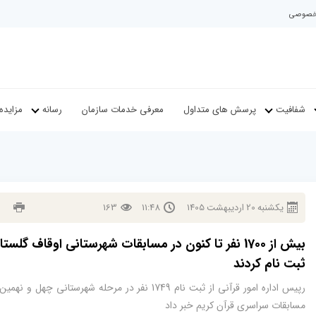
م خصوصی
شفافیت
پرسش های متداول
معرفی خدمات سازمان
رسانه
مزایده
يكشنبه
20
ارديبهشت
1405
11:48
163
بیش از 1700 نفر تا کنون در مسابقات شهرستانی اوقاف گلست
ثبت نام کردند
رپیس اداره امور قرآنی از ثبت نام 1749 نفر در مرحله شهرستانی چهل و ن
مسابقات سراسری قرآن کریم خبر داد