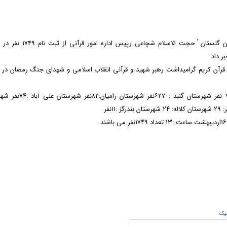
به گزارش روابط عمومی اداره کل اوقاف و امور خیریه استان گلستان ُ حجت الاسلام شچ
ر داد
کی ثبت نام شدگان در 49دوره مسابقات قرآن کریم گرامیداشت رهبر شهید و قرآنی انقلاب اسلامی و شهدای جنگ رمضان د
تاروزچهارشنبه ۱۶اردیبهشت ماه 1405 شهرستان گرگان : ۷۸۴ نفر شهرستان گنبد : 
يک