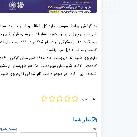
شهرستانی چهل و نهمین دوره مسابقات سراسری قرآن کریم خب
وی گفت : آمار تفکی
گلستان به شرح ذیل می باشد :
کردکوی: ۶۳نفر شهرستان مینودشت :۳۸ نفر شهرستان آزادشهر: ۲۹ شهرستان کلاله: ۲۴ شهرستان بندرگز :۱۱نفر
شجاعی بیان کرد : در مجموع ثبت نام شدگان تا روزچهارشنبه ۱۶اردیبهشت ساعت :۱۳ تعداد ۱۷۴۹نفر می باشند.
امتیاز دهی
نظر شما
نام
پست الكترون