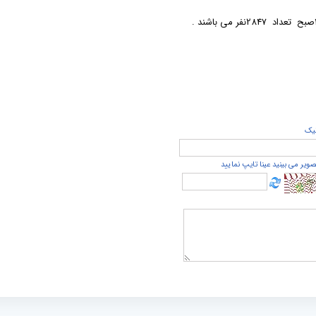
يک
صویر می بینید عینا تایپ نمایید