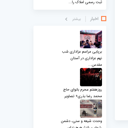
ثبت رسمی املاک را...
اخبار
بيشتر
برپایی مراسم عزاداری شب
نهم عزاداری در آستان
مقدس...
روزهفتم محرم بانوای حاج
محمد رضا بذری+ تصاویر
وحدت شیعه و سنی، دشمن
را عقب راند/ هیچ ندای...