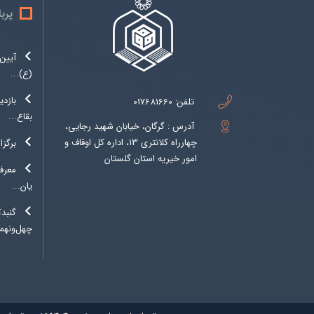
پرب
آیین 
(ع)...
بازدی
تلفن:
017681660
بقاع...
آدرس : گرگان، خیابان شهید رجایی،
چهارراه کلانتری 13، اداره کل اوقاف و
برگزا
امور خیریه استان گلستان
معرفی
یان...
گنبد
چهل‌ونهمی