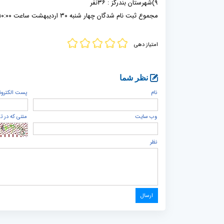
۹)شهرستان بندرگز : ۳۶نفر
مجموع ثبت نام شدگان چهار شنبه ۳۰ اردیبهشت ساعت ۱۰:۰۰صبح تعداد 2847نفر می باشند .
امتیاز دهی
نظر شما
نام
پست الكترون
وب سایت
متنی که در ت
نظر