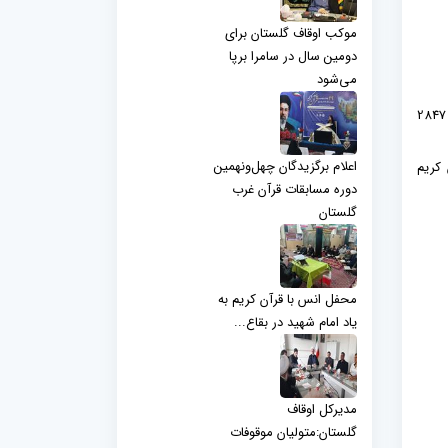
موکب اوقاف گلستان برای
دومین سال در سامرا برپا
می‌شود
به گزارش روابط عمومی اداره کل اوقاف و امور خیریه استان گلستان ، حجت الاسلام رمضان شجاعی رئیس اداره امور قرآنی اوقاف گلستان از ثبت نام 2847
اعلام برگزیدگان چهل‌ونهمین
 کریم
دوره مسابقات قرآن غرب
گلستان
محفل انس با قرآن کریم به
یاد امام شهید در بقاع...
مدیرکل اوقاف
گلستان:متولیان موقوفات