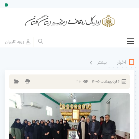
اخبار
بيشتر
6
ارديبهشت
1405
210