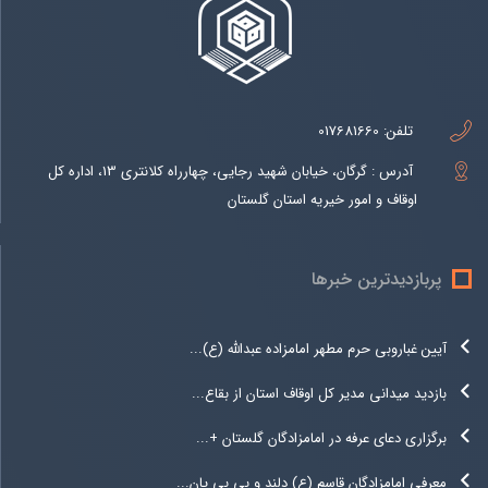
تلفن:
017681660
آدرس : گرگان، خیابان شهید رجایی، چهارراه کلانتری 13، اداره کل
اوقاف و امور خیریه استان گلستان
پربازدیدترین خبرها
آیین غباروبی حرم مطهر امامزاده عبدالله (ع)...
بازدید میدانی مدیر کل اوقاف استان از بقاع...
برگزاری دعای عرفه در امامزادگان گلستان +...
معرفی امامزادگان قاسم (ع) دلند و بی بی یان...