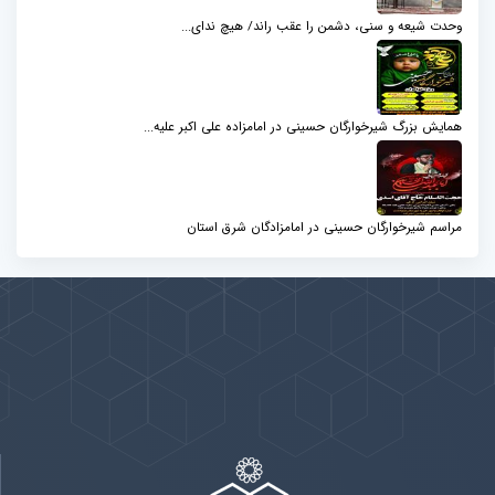
وحدت شیعه و سنی، دشمن را عقب راند/ هیچ ندای...
همایش بزرگ شیرخوارگان حسینی در امامزاده علی اکبر علیه...
مراسم شیرخوارگان حسینی در امامزادگان شرق استان
پیوندها
بيشتر